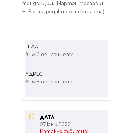
тенденции. (Мартон Месарош
Навараи, редактор на книгата)
ГРАД:
виж в описанието
АДРЕС:
виж в описанието
ДАТА
07.юни.2022
Изтекло събитие!