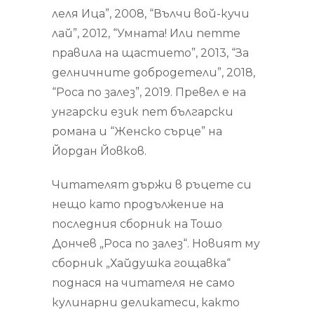
леля Ица”, 2008, “Вълчи вой-кучи
лай”, 2012, “Умната! Или петте
правила на щастието”, 2013, “За
делничните добродетели”, 2018,
“Роса по залез”, 2019. Превел е на
унгарски език пет български
романа и “Женско сърце” на
Йордан Йовков.
Читателят държи в ръцете си
нещо като продължение на
последния сборник на Тошо
Дончев „Роса по залез“. Новият му
сборник „Хайдушка гощавка“
поднася на читателя не само
кулинарни деликатеси, както