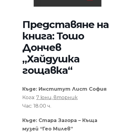
Представяне на
книга: Тошо
Дончев
„Хайдушка
гощавка“
Къде: Институт Лист София
Кога:
7 юни, вторник
Час: 18.00 ч.
Къде: Стара Загора – Къща
музей “Гео Милев”