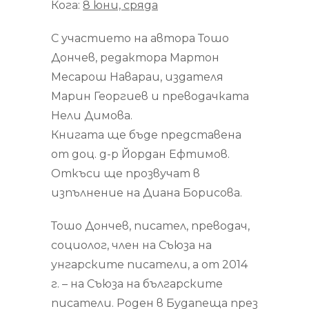
Кога:
8 юни, сряда
С участието на автора Тошо
Дончев, редактора Мартон
Месарош Навараи, издателя
Марин Георгиев и преводачката
Нели Димова.
Книгата ще бъде представена
от доц. д-р Йордан Ефтимов.
Откъси ще прозвучат в
изпълнение на Диана Борисова.
Тошо Дончев, писател, преводач,
социолог, член на Съюза на
унгарските писатели, а от 2014
г. – на Съюза на българските
писатели. Роден в Будапеща през