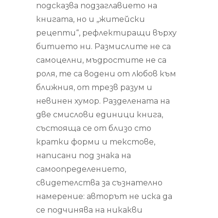
подсказва подзаглавието на
книгата, но и „житейски
рецепти“, рефлектиращи върху
битието ни. Размислите не са
самоцелни, мъдростите не са
роля, те са водени от любов към
ближния, от трезв разум и
невинен хумор. Разделената на
две смислови единици книга,
състояща се от близо сто
кратки форми и текстове,
написани под знака на
самоопределението,
свидетелства за съзнателно
намерение: авторът не иска да
се подчинява на никакви