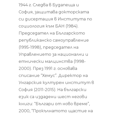
1944 г. Следва в Будапеща и
София, защитава докторската
си дисертация в Института по
социология към БАН (1984).
Председател на Българското
републиканско самоуправление
(1995-1998), председател на
Управлението за национални и
етнически малцинства (1998-
2000). През 1991 г. основава
списание “Хемус”. Директор на
Унгарския културен институт в
София (2011-2015). На български
език са издадени шест негови
книги: “Българи от ново време”,
2000, “Прокълнатото щастие на