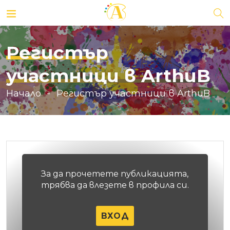
Регистър
участници в ArthuB
Начало
Регистър участници в ArthuB
За да прочетете публикацията,
трябва да влезете в профила си.
ВХОД