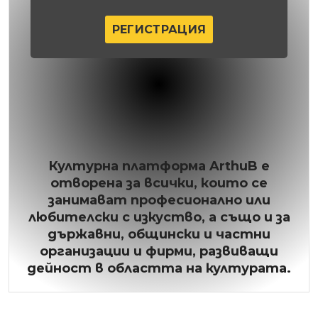
РЕГИСТРАЦИЯ
Културна платформа ArthuB е
отворена за всички, които се
занимават професионално или
любителски с изкуство, а също и за
държавни, общински и частни
организации и фирми, развиващи
дейност в областта на културата.