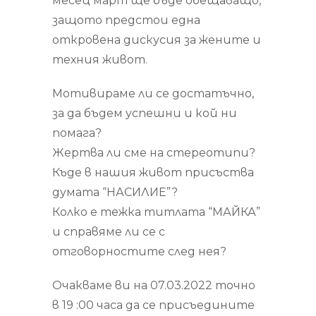
месец март ще бъде обещаващо,
защото предстои една
откровена дискусия за жените и
техния живот.
Мотивираме ли се достатъчно,
за да бъдем успешни и кой ни
помага?
Жертва ли сме на стереотипи?
Къде в нашия живот присъства
думата “НАСИЛИЕ”?
Колко е тежка титлата “МАЙКА”
и справяме ли се с
отговорностите след нея?
Очакваме ви на 07.03.2022 точно
в 19 :00 часа да се присъедините