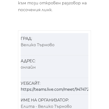
към този откровен разговор на
посочения линк.
ГРАД:
Велико Търново
АДРЕС:
онлайн
УЕБСАЙТ:
https://teams.live.com/meet/94747208050695
ИМЕ НА ОРГАНИЗАТОР:
Елита - Велико Търново