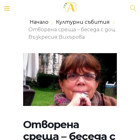
Начало
Културни събития
Отворена среща – беседа с доц.
Възкресия Вихърова
Отворена
среща – беседа с