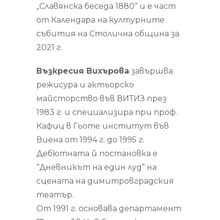
„Славянска беседа 1880“ и е част
от Календара на културните
събития на Столична община за
2021 г.
Възкресия Вихърова
завършва
режисура и актьорско
майсторство във ВИТИЗ през
1983 г. и специализира при проф.
Кафиц в Гьоте институт във
Виена от 1994 г. до 1995 г.
Дебютната й постановка е
“Дневникът на един луд” на
сцената на димитровградския
театър.
От 1991 г. основава департамент