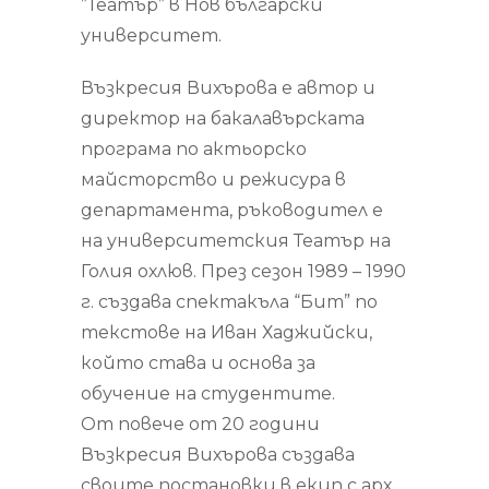
”Театър” в Нов български
университет.
Възкресия Вихърова е автор и
директор на бакалавърската
програма по актьорско
майсторство и режисура в
департамента, ръководител е
на университетския Театър на
Голия охлюв. През сезон 1989 – 1990
г. създава спектакъла “Бит” по
текстове на Иван Хаджийски,
който става и основа за
обучение на студентите.
От повече от 20 години
Възкресия Вихърова създава
своите постановки в екип с арх.