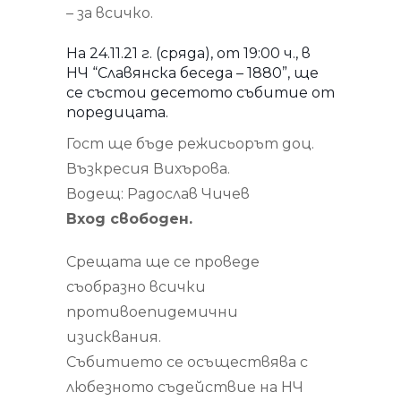
– за всичко.
На 24.11.21 г. (сряда), от 19:00 ч., в
НЧ “Славянска беседа – 1880”, ще
се състои десетото събитие от
поредицата.
Гост ще бъде режисьорът доц.
Възкресия Вихърова.
Водещ: Радослав Чичев
Вход свободен.
Срещата ще се проведе
съобразно всички
противоепидемични
изисквания.
Събитието се осъществява с
любезното съдействие на НЧ