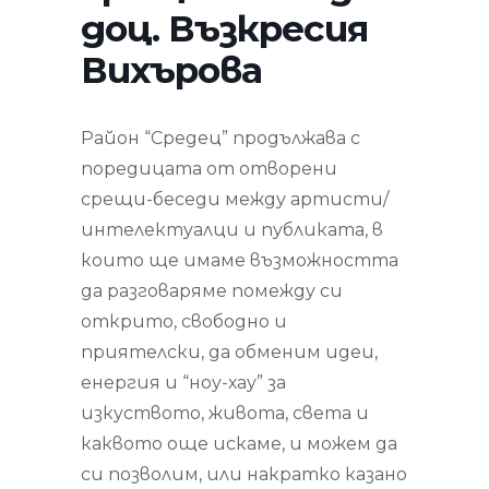
доц. Възкресия
Вихърова
Район “Средец” продължава с
поредицата от отворени
срещи-беседи между артисти/
интелектуалци и публиката, в
които ще имаме възможността
да разговаряме помежду си
открито, свободно и
приятелски, да обменим идеи,
енергия и “ноу-хау” за
изкуството, живота, света и
каквото още искаме, и можем да
си позволим, или накратко казано