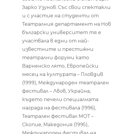
Зарко Узунов. Със свои спектакли
и с участие на студенти от
Театралния департамент на Нов
български университет тя е
участвала в едни от най-
известните и престижни
театрални форуми като
Варненско лято, Европейски
месец на културата – Пловдив
(1999), Международен театрален
фестивал – Лвов, Украйна,
където печели специалната
награда на фестивала (1996),
Театрален фестивал МОТ –
Скопие, Македония (1995),
Международен фестивал на