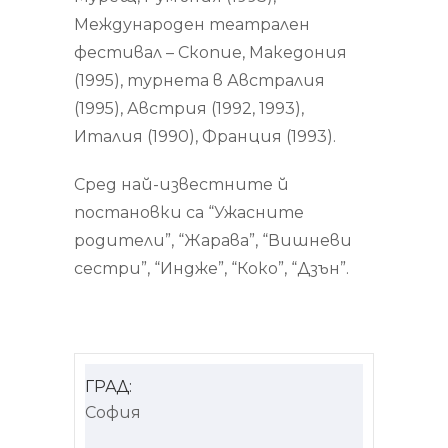
Международен театрален
фестивал – Скопие, Македония
(1995), турнета в Австралия
(1995), Австрия (1992, 1993),
Италия (1990), Франция (1993).
Сред най-известните й
постановки са “Ужасните
родители”, “Жарава”, “Вишневи
сестри”, “Индже”, “Коко”, “Дзън”.
ГРАД:
София