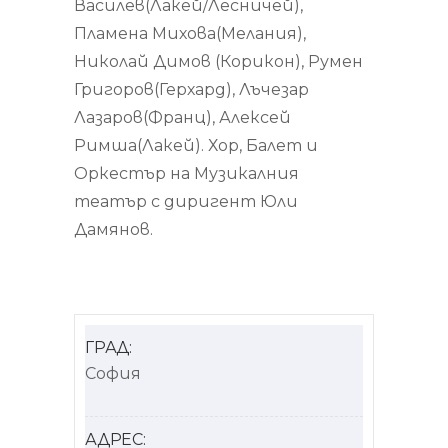
Василев(Лакей/Лесничей),
Пламена Михова(Мелания),
Николай Димов (Корикон), Румен
Григоров(Герхард), Лъчезар
Лазаров(Франц), Алексей
Римша(Лакей). Хор, Балет и
Оркестър на Музикалния
театър с диригент Юли
Дамянов.
ГРАД:
София
АДРЕС: