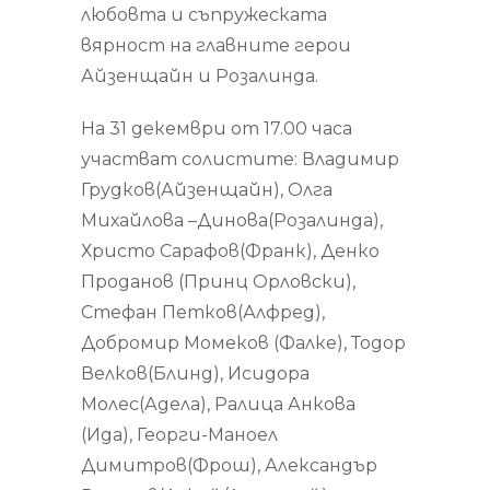
любовта и съпружеската
вярност на главните герои
Айзенщайн и Розалинда.
На 31 декември от 17.00 часа
участват солистите: Владимир
Грудков(Айзенщайн), Олга
Михайлова –Динова(Розалинда),
Христо Сарафов(Франк), Денко
Проданов (Принц Орловски),
Стефан Петков(Алфред),
Добромир Момеков (Фалке), Тодор
Велков(Блинд), Исидора
Молес(Адела), Ралица Анкова
(Ида), Георги-Маноел
Димитров(Фрош), Александър