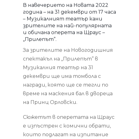
В навечерието на Новата 2022
година – на 31 декември от 17 часа
– Музикалният театър кани
зрителите на най-популярната
и обичана оперета на Щраус –
„Прилепът”.
За зрителите на Новогодишния
спектакъл на „Прилепът” в
Музикалния театър на 31
декември ще има томбола с
награди, която ще се тегли по
време на маскения бал в двореца
на Принц Орловски.
Сюжетът в оперетата на Щраус
е изпъстрен с комични обрати,
които подлагат на изпитание