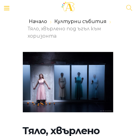
Начало
Културни събития
Тяло, хвърлено под ъгъл към
хоризонта
Тяло, хвърлено