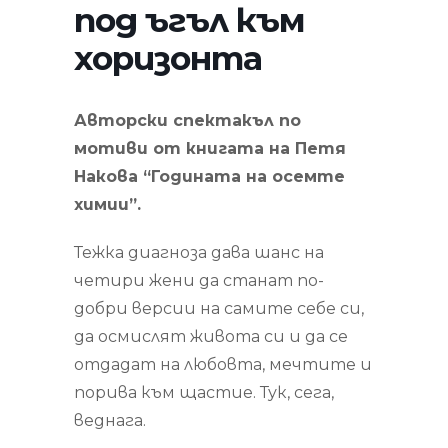
под ъгъл към
хоризонта
Авторски спектакъл по
мотиви от книгата на Петя
Накова “Годината на осемте
химии”.
Тежка диагноза дава шанс на
четири жени да станат по-
добри версии на самите себе си,
да осмислят живота си и да се
отдадат на любовта, мечтите и
порива към щастие. Тук, сега,
веднага.