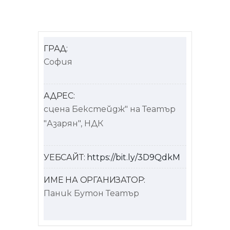
ГРАД:
София
АДРЕС:
сцена Бекстейдж" на Театър
"Азарян", НДК
УЕБСАЙТ:
https://bit.ly/3D9QdkM
ИМЕ НА ОРГАНИЗАТОР:
Паник Бутон Театър