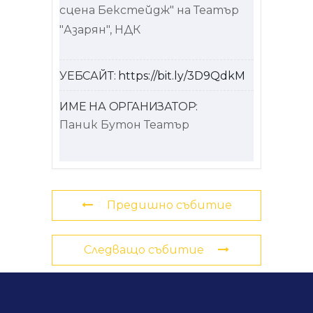
сцена Бекстейдж" на Театър
"Азарян", НДК
УЕБСАЙТ:
https://bit.ly/3D9QdkM
ИМЕ НА ОРГАНИЗАТОР:
Паник Бутон Театър
Предишно събитие
Следващо събитие