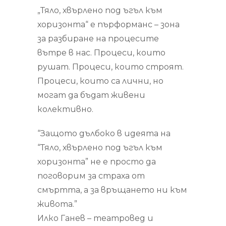
„Тяло, хвърлено под ъгъл към
хоризонта“ е пърформанс – зона
за разбиране на процесите
вътре в нас. Процеси, които
рушат. Процеси, които строят.
Процеси, които са лични, но
могат да бъдат живени
колективно.
“Защото дълбоко в идеята на
“Тяло, хвърлено под ъгъл към
хоризонта” не е просто да
поговорим за страха от
смъртта, а за връщането ни към
живота.”
Илко Ганев – театровед и