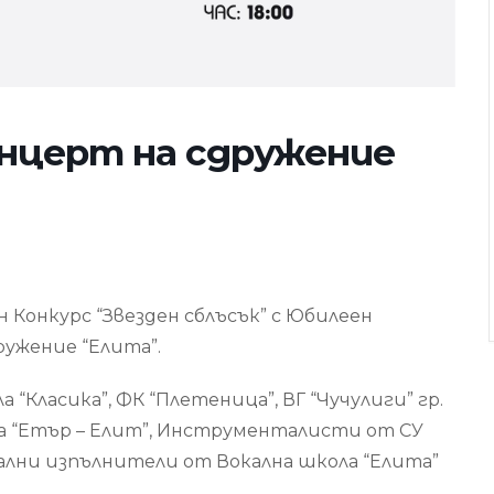
нцерт на сдружение
!
 Конкурс “Звезден сблъсък” с Юбилеен
ружение “Елита”.
Класика”, ФК “Плетеница”, ВГ “Чучулиги” гр.
ка “Етър – Елит”, Инструменталисти от СУ
кални изпълнители от Вокална школа “Елита”