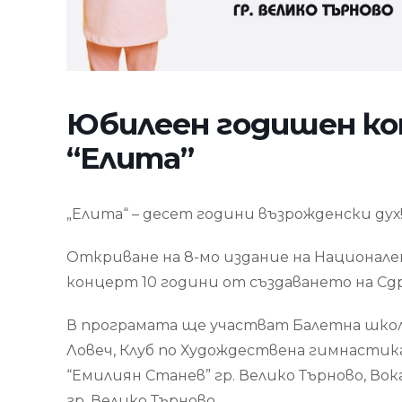
Юбилеен годишен ко
“Елита”
„Елита“ – десет години възрожденски дух
Откриване на 8-мо издание на Национален
концерт 10 години от създаването на Сд
В програмата ще участват Балетна школа “
Ловеч, Клуб по Худождествена гимнасти
“Емилиян Станев” гр. Велико Търново, Во
гр. Велико Търново.