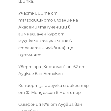
Шипка.
Участниците от
тазгодишното издание на
Академията (ученици в
гимназиален курс от
музикалните училища в
страната и чужбина) ще
изпълнят:
Увертюра „Кориолан” оп. 62 от
Лудвиг ван Бетовен
Концерт за цигулка и оркестър
от Ф. Менделсон в ми минор
Симфония №8 от Лудвиг ван