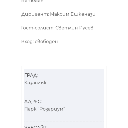
Бетовен
Диригент: Максим Ешкенази
Гост-солист: Светлин Русев
Вход: свободен
ГРАД:
Казанлък
АДРЕС:
Парк "Розариум"
УЕБСАЙТ: