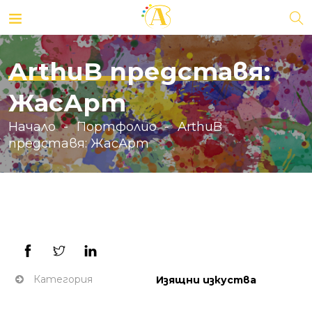
ArthuB представя:
ЖасАрт
Начало
Портфолио
ArthuB
представя: ЖасАрт
Категория
Изящни изкуства