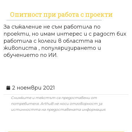
Опитност при работа с проекти
За съжаление не съм работила по
проекти, но имам интерес и с радост бих
работила с колеги в областта на
живописта , популяризирането и
обучението по ИИ.
2 ноември 2021
Снимките и текстът са предоставени от
потребителя. ArthuB не носи отговорност за
истинността на предоставената информация.