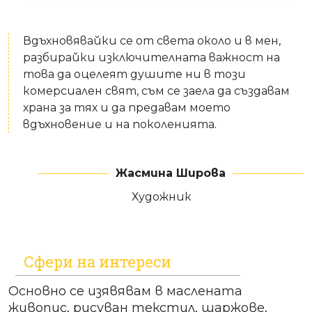
Вдъхновявайки се от света около и в мен,
разбирайки изключителната важност на
това да оцелеят душите ни в този
комерсиален свят, съм се заела да създавам
храна за тях и да предавам моето
вдъхновение и на поколенията.
Жасмина Широва
Художник
Сфери на интереси
Основно се изявявам в маслената
живопис, рисуван текстил, шаржове,