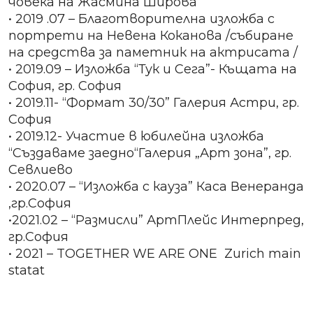
човека на Жасмина Широва”
• 2019 .07 – Благотворителна изложба с
портрети на Невена Коканова /събиране
на средства за паметник на актрисата /
• 2019.09 – Изложба “Тук и Сега”- Къщата на
София, гр. София
• 2019.11- “Формат 30/30” Галерия Астри, гр.
София
• 2019.12- Участие в юбилейна изложба
“Създаваме заедно“Галерия „Арт зона”, гр.
Севлиево
• 2020.07 – “Изложба с кауза” Каса Венеранда
,гр.София
•2021.02 – “Размисли” АртПлейс Интерпред,
гр.София
• 2021 – TOGETHER WE ARE ONE Zurich main
statat