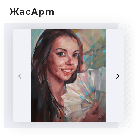
ЖасАрт