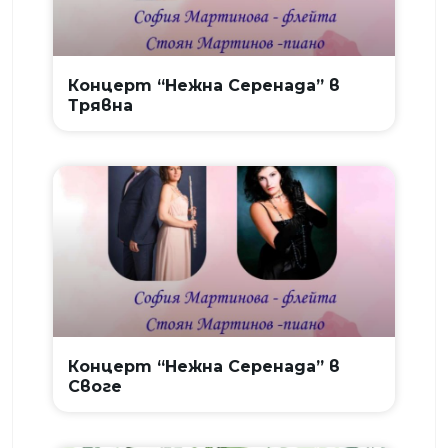
Концерт “Нежна Серенада” в
Трявна
Концерт “Нежна Серенада” в
Своге