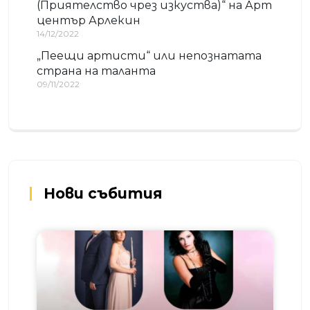
(Приятелство чрез изкуства)“ на Арт
център Арлекин
14/12/2022
„Пеещи артисти“ или непознатата
страна на таланта
09/11/2022
Нови събития