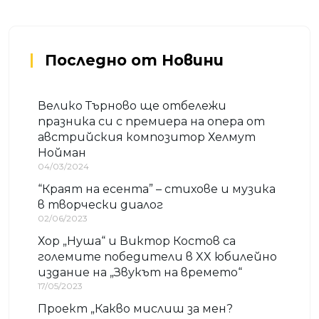
Последно от Новини
Велико Търново ще отбележи
празника си с премиера на опера от
австрийския композитор Хелмут
Нойман
04/03/2024
“Краят на есента” – стихове и музика
в творчески диалог
02/06/2023
Хор „Нуша“ и Виктор Костов са
големите победители в XX юбилейно
издание на „Звукът на времето“
17/05/2023
Проект „Какво мислиш за мен?