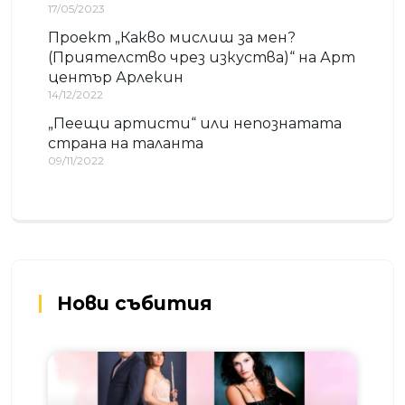
17/05/2023
Проект „Какво мислиш за мен?
(Приятелство чрез изкуства)“ на Арт
център Арлекин
14/12/2022
„Пеещи артисти“ или непознатата
страна на таланта
09/11/2022
Нови събития