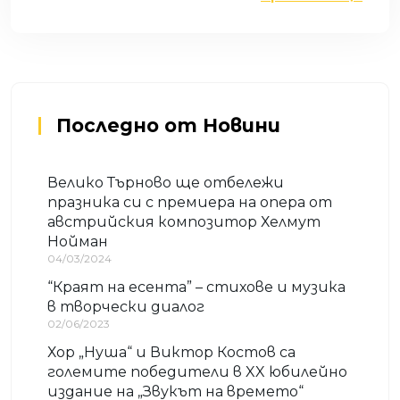
Последно от Новини
Велико Търново ще отбележи
празника си с премиера на опера от
австрийския композитор Хелмут
Нойман
04/03/2024
“Краят на есента” – стихове и музика
в творчески диалог
02/06/2023
Хор „Нуша“ и Виктор Костов са
големите победители в XX юбилейно
издание на „Звукът на времето“