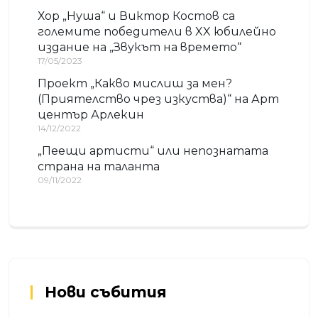
Хор „Нуша“ и Виктор Костов са
големите победители в XX юбилейно
издание на „Звукът на времето“
17/05/2023
Проект „Какво мислиш за мен?
(Приятелство чрез изкуства)“ на Арт
център Арлекин
14/12/2022
„Пеещи артисти“ или непознатата
страна на таланта
09/11/2022
Нови събития