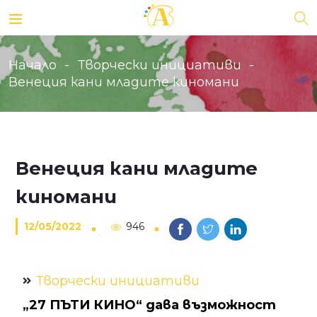
Начало
Творчески инициативи
Венеция кани младите киномани
Венеция кани младите
киномани
12/05/2022
946
Творчески инициативи
„27 ПЪТИ КИНО“ дава възможност