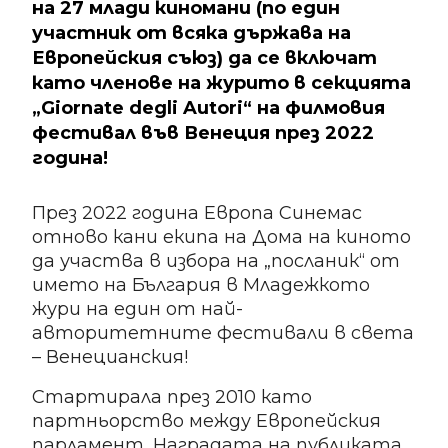
на 27 млади киномани (по един
участник от всяка държава на
Европейския съюз) да се включат
като членове на журито в секцията
„Giornate degli Autori“ на филмовия
фестивал във Венеция през 2022
година!
През 2022 година Европа Синемас
отново кани екипа на Дома на киното
да участва в избора на „посланик“ от
името на България в Младежкото
жури на един от най-
авторитетните фестивали в света
– Венецианския!
Стартирала през 2010 като
партньорство между Европейския
парламент, Наградата на публиката