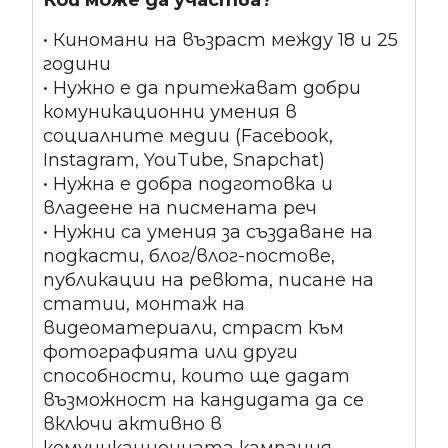
Кой може да участва?
• Киномани на възраст между 18 и 25
години
• Нужно е да притежават добри
комуникационни умения в
социалните медии (Facebook,
Instagram, YouTube, Snapchat)
• Нужна е добра подготовка и
владеене на писмената реч
• Нужни са умения за създаване на
подкасти, блог/влог-постове,
публикации на ревюта, писане на
статии, монтаж на
видеоматериали, страст към
фотографията или други
способности, които ще дадат
възможност на кандидата да се
включи активно в