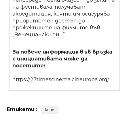
непосредствена близост до залите
на фестивала; получават
акредитация, която им осигурява
приоритетен достъп до
прожекциите на филмите във
„Венециански дни”.
За повече информация във връзка
с инициативата може да
посетите:
https://27timescinema.cineuropa.org/
Етикети :
кино