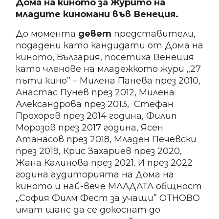
Дома на киното за Журито на
младите киномани във Венеция.
До момента
девет
представители,
подадени като кандидати от Дома на
киното, България, посетиха Венеция
като членове на младежкото жури „27
пъти кино” – Милена Панева през 2010,
Анастас Пунев през 2012, Милена
Александрова през 2013, Стефан
Прохоров през 2014 година, Филип
Морозов през 2017 година, Ясен
Атанасов през 2018, Младен Печевски
през 2019, Крис Захариев през 2020,
Жана Калинова през 2021. И през 2022
година аудиторията на Дома на
киното и най-вече МЛАДАТА общност
„София Филм Фест за учащи” ОТНОВО
имат шанс да се докоснат до