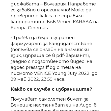
държавата – България. Направете
го забавно и оригинално! Може да
проверите как са се справяли
кандидатите във Vimeo КАНАЛА на
Europa Cinemas
• Трябва да бъде изпратен
формулярът за кандидатстване
(попълва се онлайн на английски
език, изпраща се в pdf-вариант),
заедно с подготвеното видео, на
адрес press@siff.bg с тема на
писмото VENICE Young Jury 2022, до
29 май 2022, 23:59 часа.
Какво се случва с избраниците?
Получават самолетен билет за
Венеция; настаняват ги на Лидо, в