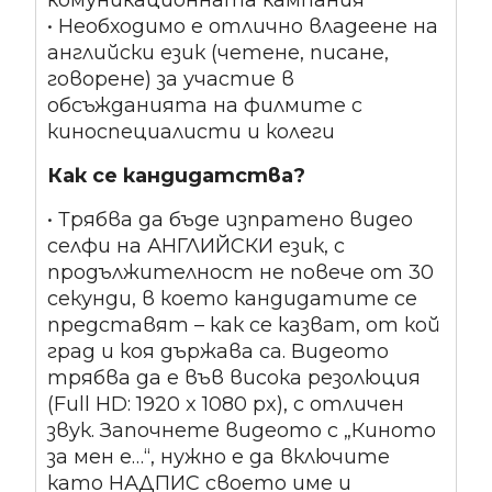
комуникационната кампания
• Необходимо е отлично владеене на
английски език (четене, писане,
говорене) за участие в
обсъжданията на филмите с
киноспециалисти и колеги
Как се кандидатства?
• Трябва да бъде изпратено видео
селфи на АНГЛИЙСКИ език, с
продължителност не повече от 30
секунди, в което кандидатите се
представят – как се казват, от кой
град и коя държава са. Видеото
трябва да е във висока резолюция
(Full HD: 1920 x 1080 px), с отличен
звук. Започнете видеото с „Киното
за мен е…“, нужно е да включите
като НАДПИС своето име и