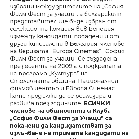
избрани между зрителите на „София
Филм Фест за учащи”, а българският
представител ще бъде избран от
селекционна комисия във Венеция
измежду кандидати, подадени и от
други киносалони в България, членове
на веригата „Europa Cinemas“. „София
Филм Фест за учащи” бе създадена
през есента на 2009 г. с подкрепата
на програма „Култура” на
Столичната община, Националния
филмов център и Европа Синемас
като продължи да се реализира и
развива през годините.
ВСИЧКИ
членове на общността и Клу
ба
„София Филм Фест за Учащи” са
поканени да кандидатстват за
излъчване на тримата кандидати на