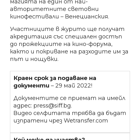
магията на един от най-
авторитетните световни
кинофестивали – Венецианския.
Участниците в журито ще получат
акредитация със специален достъп
до прожекциите на кино-форума,
както и покриване на разходите им за
път и нощувки.
Краен срок за подаване на
документи
– 29 май 2022!
Документите се приемат на имейл
адрес: press@siff.bg.
Видео селфитата трябва да бъдат
изпратени чрез Wetransfer.com