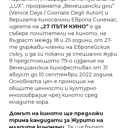
„LUX”, програмата „Венециански дни”
(Venice Days / Giornate Degli Autori) и
веригата киносалони Европа Синемас,
идеята на
„27 ПЪТИ КИНО”
е да
събере почитатели на киното, на
възраст между 18 и 25 години, от 27-
те държави-членки на Европейския
съюз, и да ги покани за специално жури
в предстоящото 79-о издание на
Венецианския кинофестивал от 31
август до 10 септември 2022 година.
Основната цел е промоция на
общите ценности и културно
многообразие чрез киното сред
младите хора.
Домът на киното ще предложи
трима кандидати за Журито на
младите киномани.
Те ще бъдат