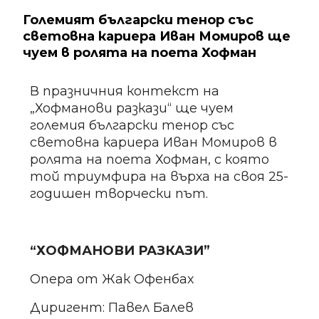
Големият български тенор със
световна кариера Иван Момиров ще
чуем в ролята на поета Хофман
В празничния контекст на
„Хофманови разкази“ ще чуем
големия български тенор със
световна кариера Иван Момиров в
ролята на поета Хофман, с която
той триумфира на върха на своя 25-
годишен творчески път.
“ХОФМАНОВИ РАЗКАЗИ”
Опера от Жак Офенбах
Диригент: Павел Балев