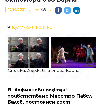
15/10/2021
758
Културни новини
Снимки: Държавна опера Варна
В "Хофманови разкази"
приветстваме Маестро Павел
Балев, постоянен гост