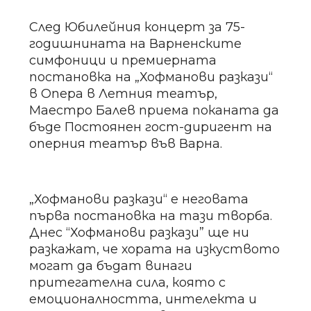
След Юбилейния концерт за 75-
годишнината на Варненските
симфоници и премиерната
постановка на „Хофманови разкази“
в Опера в Летния театър,
Маестро Балев приема поканата да
бъде Постоянен гост-диригент на
оперния театър във Варна.
„Хофманови разкази“ е неговата
първа постановка на тази творба.
Днес “Хофманови разкази” ще ни
разкажат, че хората на изкуството
могат да бъдат винаги
притегателна сила, която с
емоционалността, интелекта и