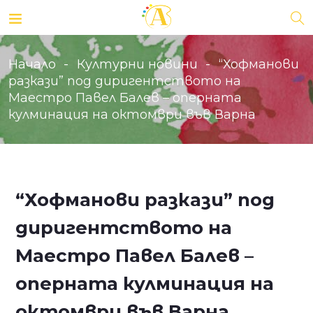
Начало
Културни новини
“Хофманови
разкази” под диригентството на
Маестро Павел Балев – оперната
кулминация на октомври във Варна
“Хофманови разкази” под
диригентството на
Маестро Павел Балев –
оперната кулминация на
октомври във Варна