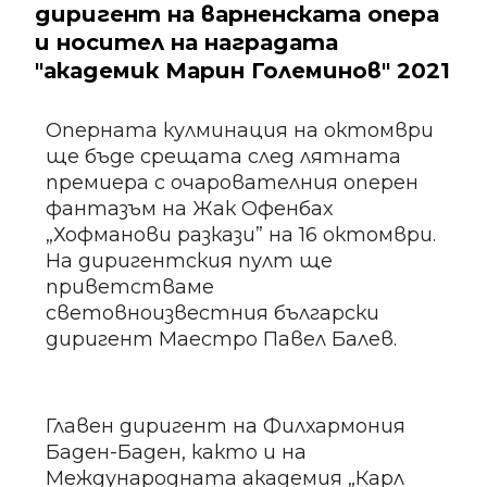
диригент на варненската опера
и носител на наградата
"академик Марин Големинов" 2021
Оперната кулминация на октомври
ще бъде срещата след лятната
премиера с очарователния оперен
фантазъм на Жак Офенбах
„Хофманови разкази” на 16 октомври.
На диригентския пулт ще
приветстваме
световноизвестния български
диригент Маестро Павел Балев.
Главен диригент на Филхармония
Баден-Баден, както и на
Международната академия „Карл