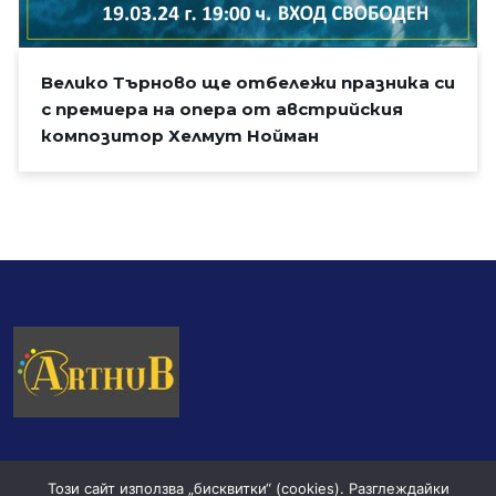
Велико Търново ще отбележи празника си
с премиера на опера от австрийския
композитор Хелмут Нойман
Този сайт използва „бисквитки“ (cookies). Разглеждайки