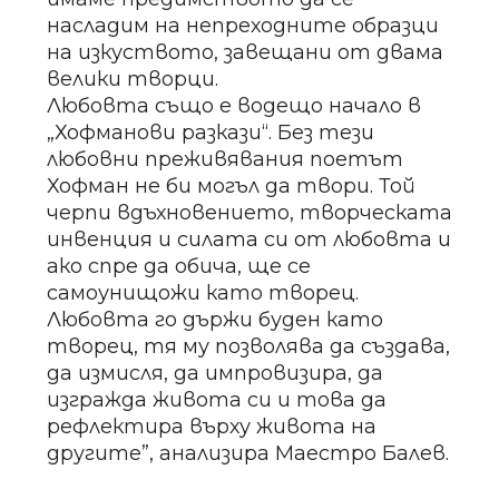
насладим на непреходните образци
на изкуството, завещани от двама
велики творци.
Любовта също е водещо начало в
„Хофманови разкази“. Без тези
любовни преживявания поетът
Хофман не би могъл да твори. Той
черпи вдъхновението, творческата
инвенция и силата си от любовта и
ако спре да обича, ще се
самоунищожи като творец.
Любовта го държи буден като
творец, тя му позволява да създава,
да измисля, да импровизира, да
изгражда живота си и това да
рефлектира върху живота на
другите”, анализира Маестро Балев.