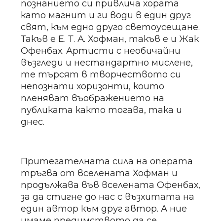
познанието си привлича хората
като магнит и ги води в един друг
свят, към едно друго светоусещане.
Такъв е Е. Т. А. Хофман, такъв е и Жак
Офенбах. Артисти с необичайни
възгледи и нестандартно мислене,
те търсят в творчеството си
непознати хоризонти, които
пленяват въображението на
публиката както тогава, така и
днес.
Притегателната сила на операта
тръгва от вселената Хофман и
продължава във вселената Офенбах,
за да стигне до нас с възхитата на
един автор към друг автор. А ние
имаме предимството да се