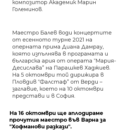
композитор Академик Марин
Големинов.
Маестро Балев води концертите
от есенното турне 2021 на
оперната прима Диана Дамрау,
която изпълнява в програмата и
българска ария от операта “Мария-
Десислава” на Парашкев Хаджиев.
На 5 октомври той дирижира в
Пловдив “Фалстаф” от Верди –
заглавие, което на 10 октомври
представи и в София.
На 16 октомври ще аплодираме
прочутия маестро във Варна за
"Хофманови разкази".