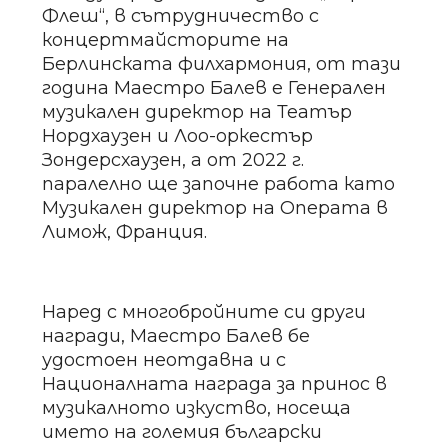
Флеш“, в сътрудничество с
концертмайсторите на
Берлинската филхармония, от тази
година Маестро Балев е Генерален
музикален директор на Театър
Нордхаузен и Лоо-оркестър
Зондерсхаузен, а от 2022 г.
паралелно ще започне работа като
Музикален директор на Операта в
Лимож, Франция.
Наред с многобройните си други
награди, Маестро Балев бе
удостоен неотдавна и с
Националната награда за принос в
музикалното изкуство, носеща
името на големия български