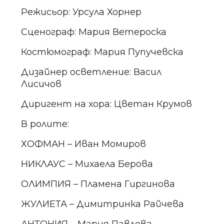
Режисьор: Урсула Хорнер
Сценограф: Мария Ветероска
Костюмограф: Мария Пупучевска
Дизайнер осветление: Васил
Лисичов
Диригент на хора: Цветан Крумов
В ролите:
ХОФМАН – Иван Момиров
НИКЛАУС – Михаела Берова
ОЛИМПИЯ – Пламена Гиргинова
ЖУЛИЕТА – Димитринка Райчева
АНТОНИЯ – Мария Павлова