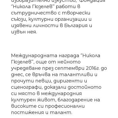
изобразително изкуство, Фондация
‘’Никола Гюзелев’’ работи в
сътрудничество с творчески
съюзи, културни организации и
изявени личности в България и
извън нея.
Международната награда ‘’Никола
Гюзелев’’, още от нейното
учредяване през септември 2016г. до
днес, се връчва на талантливи и
прочути певци, диригенти и
сценографи, доказали достойното
си място в международния
културен живот, благодарение на
високите си професионални
постижения и талант.