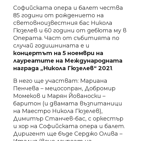
Софийската опера и балет чества
85 години от рождението на
световноизвестния бас Никола
Гюзелев и 60 години от дебюта му в
Операта. Част от събитията по
случай годишнината е и
концертът на 5 ноември на
лауреатите на Международната
награда „Никола Гюзелев“ 2021
.
В него ще участват: Мариана
Пенчева – мецосопран, Добромир
Момеков и Марян Йованоски –
баритон (и двамата възпитаници
на Маестро Никола Гюзелев),
Димитър Станчев-бас, с оркестър
и хор на Софийската опера и балет.
Диригент ще бъде Серджо Олива –