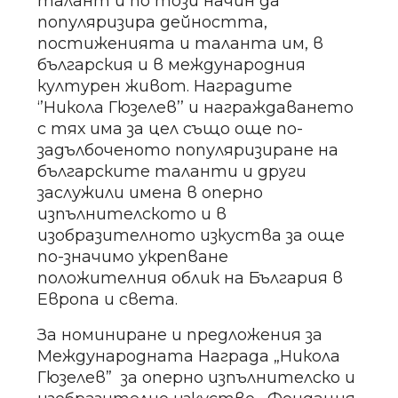
талант и по този начин да
популяризира дейността,
постиженията и таланта им, в
българския и в международния
културен живот. Наградите
‘’Никола Гюзелев’’ и награждаването
с тях има за цел също още по-
задълбоченото популяризиране на
българските таланти и други
заслужили имена в оперно
изпълнителското и в
изобразителното изкуства за още
по-значимо укрепване
положителния облик на България в
Европа и света.
За номиниране и предложения за
Международната Награда „Никола
Гюзелев” за оперно изпълнителско и