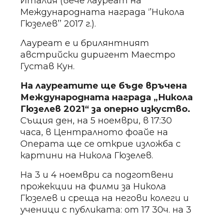
Италия (вече лауреат на
Международната награда ‘’Никола
Гюзелев’’ 2017 г.).
Лауреат е и брилянтният
австрийски диригент Mаестро
Густав Кун.
На лауреатите ще бъде връчена
Международната награда „Никола
Гюзелев 2021“ за оперно изкуство.
Същия ден, на 5 ноември, в 17:30
часа, в Централното фоайе на
Операта ще се открие изложба с
картини на Никола Гюзелев.
На 3 и 4 ноември са подготвени
прожекции на филми за Никола
Гюзелев и среща на негови колеги и
ученици с публиката: от 17 30ч. на 3