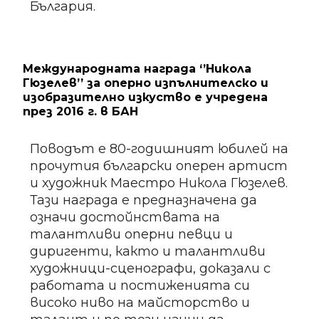
България.
Международната награда ‘’Никола
Гюзелев’’ за оперно изпълнителско и
изобразително изкуство e учредена
през 2016 г. в БАН
Поводът е 80-годишният юбилей на
прочутия български оперен артист
и художник Маестро Никола Гюзелев.
Тази награда е предназначена да
означи достойнствата на
талантливи оперни певци и
диригенти, както и талантливи
художници-сценографи, доказали с
работата и постиженията си
високо ниво на майсторство и