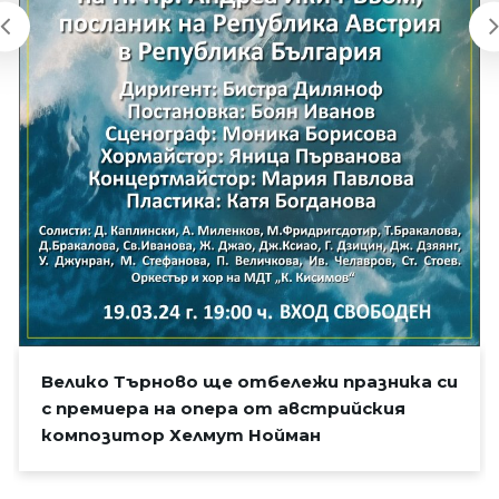
Велико Търново ще отбележи празника си
с премиера на опера от австрийския
композитор Хелмут Нойман