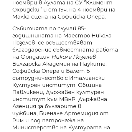
ноември в Аулата на СУ ‘’Климент
Охридски’’ и от 19ч. на 4 ноември на
Малка сцена на Софийска Опера.
Събитията по случай 85-
годишнината на Маестро Никола
Гюзелев се осъществяват
благодарение съвместната работа
на Фондация
Никола Гюзелев
,
Българска Академия на Науките,
Софийска Опера и Балет в
сътрудничество с Италиански
Културен институт, Община
Павликени, Държавен културен
институт към МВнР, Държавна
Агенция за българите в
чужбина, Биенале Артемидия от
Рим и под патронажа на
Министерство на Културата на