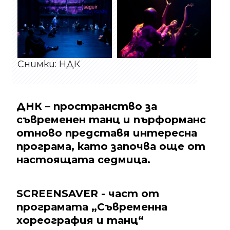
Снимки: НДК
ДНК – пространство за
съвременен танц и пърформанс
отново представя интересна
програма, като започва още от
настоящата седмица.
SCREENSAVER - част от
програмата „Съвременна
хореография и танц“