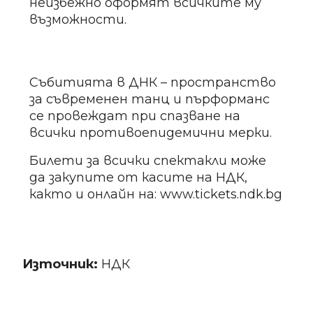
неизбежно оформят всичките му
възможности.
Събитията в ДНК – пространство
за съвременен танц и пърформанс
се провеждат при спазване на
всички противоепидемични мерки.
Билети за всички спектакли може
да закупите от касите на НДК,
както и онлайн на: www.tickets.ndk.bg
Източник:
НДК