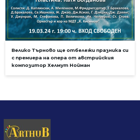
Велико Търново ще отбележи празника си
с премиера на опера от австрийския
композитор Хелмут Нойман