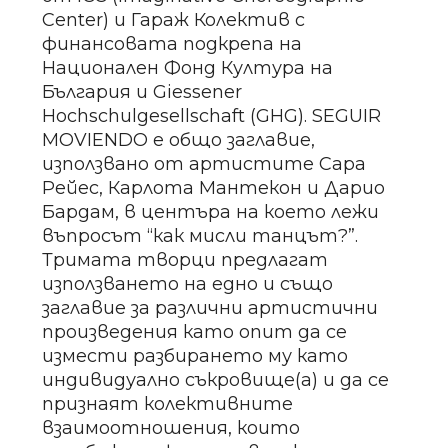
Center) и Гараж Колектив с
финансовата подкрепа на
Национален Фонд Култура на
България и Giessener
Hochschulgesellschaft (GHG). SEGUIR
MOVIENDO е общо заглавие,
използвано от артистите Сара
Рейес, Карлота Мантекон и Дарио
Бардам, в центъра на което лежи
въпросът “как мисли танцът?”.
Тримата творци предлагат
използването на едно и също
заглавие за различни артистични
произведения като опит да се
измести разбирането му като
индивидуално съкровище(а) и да се
признаят колективните
взаимоотношения, които