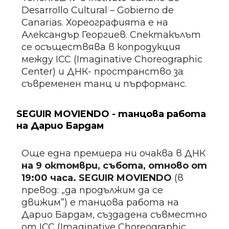
Desarrollo Cultural – Gobierno de
Canarias. Хореографията е на
Александър Георгиев. Спектакълът
се осъществява в копродукция
между ICC (Imaginative Choreographic
Center) и ДНК- пространство за
съвременен танц и пърформанс.
SEGUIR MOVIENDO - танцова работа
на Дарио Бардам
Още една премиера ни очаква в ДНК
на 9 октомври, събота, отново от
19:00 часа. SEGUIR MOVIENDO
(в
превод: „да продължим да се
движим”) е танцова работа на
Дарио Бардам, създадена съвместно
от ICC (Imaginative Choreographic