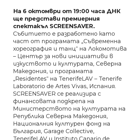
На 6 октомври от 19:00 часа ДНК
ще представи премиерния
спектакъл SCREENSAVER.
Събитието е разработено като
част от програмата „Съвременна
хореография и танц“ на Локомотива
– Център за нови инициативи в
изкуството и културата, Северна
Македония, и програмата
„Residentes“ на TenerifeLAV – Tenerife
Laboratorio de Artes Vivas, Испания.
SCREENSAVER се реализира с
финансовата подкрепа на
Министерството на културата на
Република Северна Македония,
Националния културен фонд на
България, Garage Collective,
TenerifeLAV и Instituto Canario de