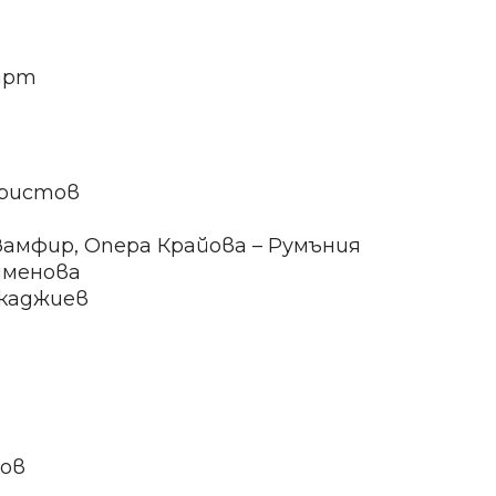
царт
Христов
амфир, Опера Крайова – Румъния
именова
окаджиев
нов