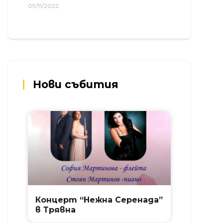
09/11/2022
Нови събития
Концерт “Нежна Серенада”
в Трявна