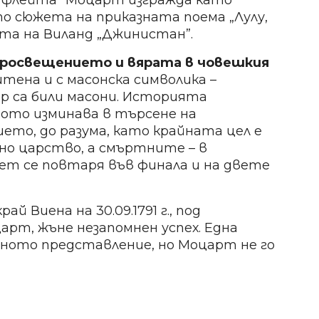
 флейта” Моцарт изгражда като
, по сюжета на приказната поема „Лулу,
та на Виланд „Джинистан”.
Просвещението и вярата в човешкия
тена и с масонска символика –
 са били масони. Историята
ото изминава в търсене на
ието, до разума, като крайната цел е
сно царство, а смъртните – в
лет се повтаря във финала и на двете
ай Виена на 30.09.1791 г., под
арт, жъне незапомнен успех. Една
-тното представление, но Моцарт не го