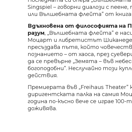
Последната си опера „Вълшебната
Singspiel – говорни диалози с пеене
или Вълшебната флейта” от книга
Вдъхновена от философията на 
разум
, „Вълшебната флейта” е наси
Моцарт и либретистът Шиканедер
пресъздава пътя, който човечеств
познанието – от хаоса, през суевер
да се превърне „Земята – във небе
богоподобни”. Неслучайно този куп
действия.
Премиерата във „Freihaus Theater” кр
диригентската палка на самия Моц
година по-късно вече се играе 100
доживява.