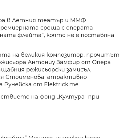
 Опера в Летния театър и ММФ
 премиерната среща с операта-
бната флейта”, която не е поставяна
ната на великия композитор, прочитът
ежисьора Антониу Замфир от Опера
ащабния режисьорски замисъл,
ся Стоименова, атрактивно
Руневска от Elektrick.me.
йствието на фонд „Култура“ при