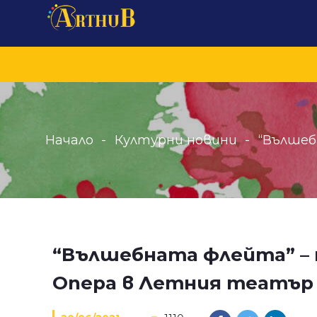
Начало
Културни новини
“Вълшеб
“Вълшебната флейта” – п
Опера в Летния театър