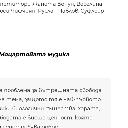
репетитори Жанета Бенун, Веселина
си Чифчиян, Руслан Павлов. Суфльор
 Моцартовата музика
а проблема за вътрешната свобода
чна тема, защото тя е най-първото
ички биологични същества, хората,
бодата е висша ценност, която
да употребява добре.