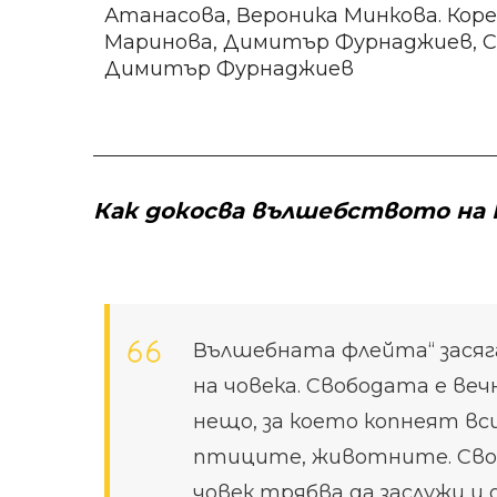
Атанасова, Вероника Минкова. Ко
Маринова, Димитър Фурнаджиев, Со
Димитър Фурнаджиев
Как докосва вълшебството на
Вълшебната флейта“ засяг
на човека. Свободата е ве
нещо, за което копнеят вс
птиците, животните. Сво
човек трябва да заслужи и 