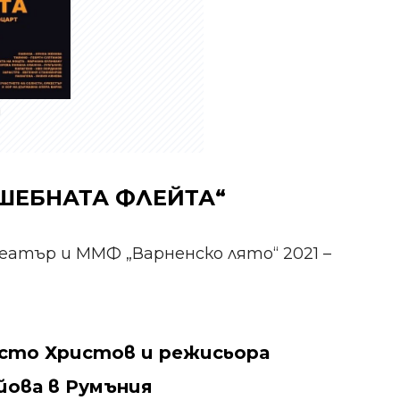
а
ШЕБНАТА ФЛЕЙТА“
еатър и ММФ „Варненско лято“ 2021 –
сто Христов и режисьора
йова в Румъния