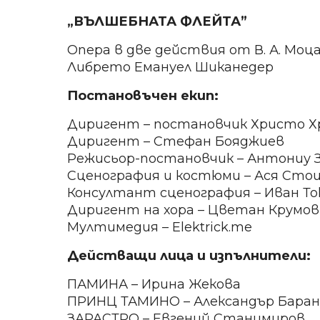
„ВЪЛШЕБНАТА ФЛЕЙТА”
Опера в две действия от В. А. Мо
Либрето Емануел Шиканедер
Постановъчен екип:
Диригент – постановчик Христо 
Диригент – Стефан Бояджиев
Режисьор-постановчик – Антониу З
Сценография и костюми – Ася Сто
Консултант сценография – Иван Т
Диригент на хора – Цветан Крумов
Мултимедия – Elektrick.me
Действащи лица и изпълнители:
ПАМИНА – Ирина Жекова
ПРИНЦ ТАМИНО – Александър Бара
ЗАРАСТРО – Евгений Станимиров