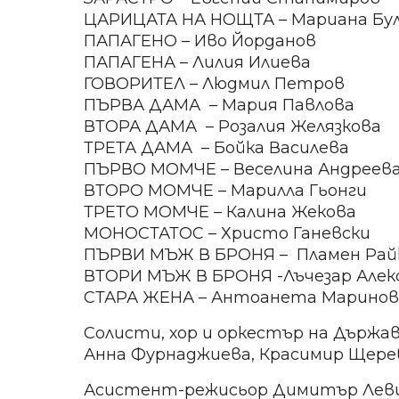
ЦАРИЦАТА НА НОЩТА – Мариана Були
ПАПАГЕНО – Иво Йорданов
ПАПАГЕНА – Лилия Илиева
ГОВОРИТЕЛ – Людмил Петров
ПЪРВА ДАМА – Мария Павлова
ВТОРА ДАМА – Розалия Желязкова
ТРЕТА ДАМА – Бойка Василева
ПЪРВО МОМЧЕ – Веселина Андреев
ВТОРО МОМЧЕ – Марилла Гьонги
ТРЕТО МОМЧЕ – Калина Жекова
МОНОСТАТОС – Христо Ганевски
ПЪРВИ МЪЖ В БРОНЯ – Пламен Рай
ВТОРИ МЪЖ В БРОНЯ -Лъчезар Алек
СТАРА ЖЕНА – Антоанета Маринов
Солисти, хор и оркестър на Държа
Анна Фурнаджиева, Красимир Щере
Асистент-режисьор Димитър Леви