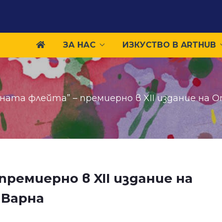
ЗА НАС
ИЗКУСТВО В ARTHUB
ната флейта” – премиерно в XII издание на
ремиерно в XII издание на
 Варна