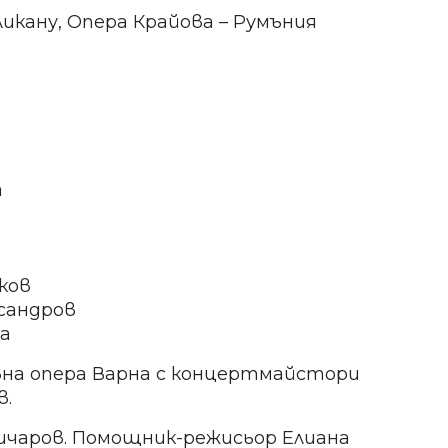
кану, Опера Крайова – Румъния
а
ков
сандров
а
вна опера Варна с концертмайстори
в.
чаров. Помощник-режисьор Елиана