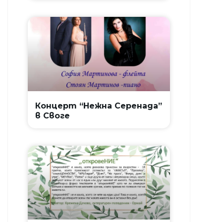
Концерт “Нежна Серенада”
в Своге