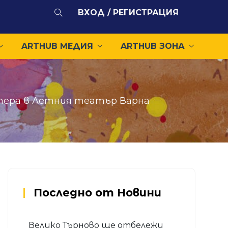
ВХОД / РЕГИСТРАЦИЯ
ARTHUB МЕДИЯ
ARTHUB ЗОНА
 Опера в Летния театър Варна
Последно от Новини
Велико Търново ще отбележи