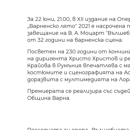
За 22 юни, 21.00, в XII издание на
„Варненско лято“ 2021 е насрочена
завещание на В. А. Моцарт “Вълше
от 32 години на варненска сцена.
Посветен на 230 години от кончи
на диригента Христо Христов и р
Крайова в Румъния впечатлява с м
костюмите и сценографията на А
доразвита с мултимедията на Лора 
Премиерата се реализира със съде
Община Варна.