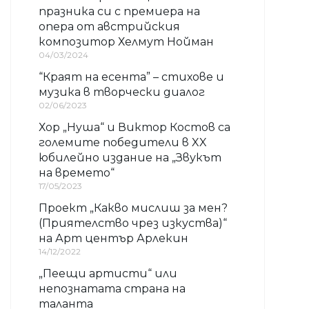
празника си с премиера на
опера от австрийския
композитор Хелмут Нойман
04/03/2024
“Краят на есента” – стихове и
музика в творчески диалог
02/06/2023
Хор „Нуша“ и Виктор Костов са
големите победители в XX
юбилейно издание на „Звукът
на времето“
17/05/2023
Проект „Какво мислиш за мен?
(Приятелство чрез изкуства)“
на Арт център Арлекин
14/12/2022
„Пеещи артисти“ или
непознатата страна на
таланта