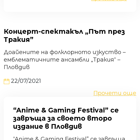
Концерт-спектакъл „Път през
Тракия”
Доайените на фолклорното изкуство –
емблематичните ансамбли „Тракия“ –
Пловдив
22/07/2021
Прочети още
“Anime & Gaming Festival” се
завръща за своето второ
издание в Пловдив
“Anime & Gaming Festival” се завръща