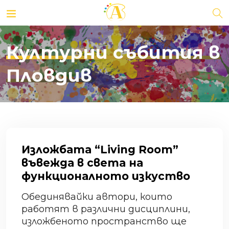
Културни събития в
Пловдив
Изложбата “Living Room”
въвежда в света на
функционалното изкуство
Обединявайки автори, които
работят в различни дисциплини,
изложбеното пространство ще