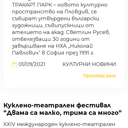
ТРАКАРТ ПАРК – новото културно
пространство на Пловдив, се
събират утвърдени български
художници, съвипускници от
ателието на акад. Светлин Русев,
отбелязващи 30 години от
завършване на НХА „Николай
Павлович“ в София през 1991 г.
01/09/2021
КУЛТУРНИ НОВИНИ
Прочети още
Куклено-театрален фестивал
“Двама са малко, трима са много”
XXIV международен куклено-театрален