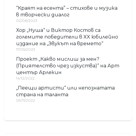
“Краят на есента” – стихове и музика
в творчески диалог
02/06/2023
Хор „Нуша“ и Виктор Костов са
големите победители в XX юбилейно
издание на „Звукът на времето“
17/05/2023
Проект „Какво мислиш за мен?
(Приятелство чрез изкуства)“ на Арт
център Арлекин
14/12/2022
„Пеещи артисти“ или непознатата
страна на таланта
09/11/2022