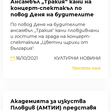
Ансамбъл „Тракия“ кани на
концерт-спектакъл по
повод Деня на будителите
По повод Деня на будителите
ансамбъл „Тракия“ кани пловдивчани
и гостите на града на концерт-
спектакъла „Цветни щрихи от
България“.
16/10/2021
КУЛТУРНИ НОВИНИ
Прочети още
Академията за изкуствa
Пловдив (АМТИИ) представя