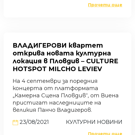
Прочети още
ВЛАДИГЕРОВИ квартет
открива новата културна
локация в Пловдив – CULTURE
HOTSPOT MILCHO LEVIEV
На 4 септември за поредния
концерта от платформата
„Камерна Сцена Пловдив“, от Виена
пристигат наследниците на
великия Панчо Владигеров.
23/08/2021
КУЛТУРНИ НОВИНИ
Прочети още