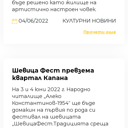
бъде решено като жилище на
артистично настроен човек.
04/06/2022
КУЛТУРНИ НОВИНИ
Прочети още
Шевица Фест превзема
квартал Капана
На 3 и 4 юни 2022 г. Народно
читалище „Алеко
Константинов-1954“ ще бъде
домакин на първия по рода си
фестивал на шевицата
„ШевицаФест.Традицията среща