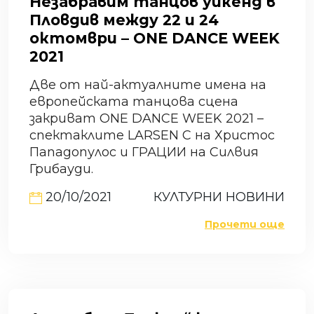
Незабравим танцов уикенд в
Пловдив между 22 и 24
октомври – ONE DANCE WEEK
2021
Две от най-актуалните имена на
европейската танцова сцена
закриват ONE DANCE WEEK 2021 –
спектаклите LARSEN C на Христос
Пападопулос и ГРАЦИИ на Силвия
Грибауди.
20/10/2021
КУЛТУРНИ НОВИНИ
Прочети още